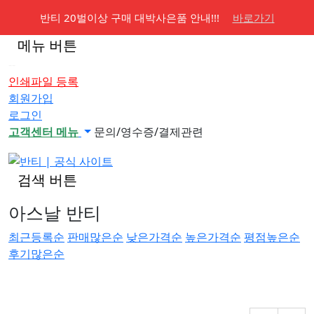
반티 20벌이상 구매 대박사은품 안내!!!
바로가기
메뉴 버튼
--
인쇄파일 등록
회원가입
로그인
고객센터 메뉴
문의/영수증/결제관련
검색 버튼
아스날 반티
최근등록순
판매많은순
낮은가격순
높은가격순
평점높은순
후기많은순