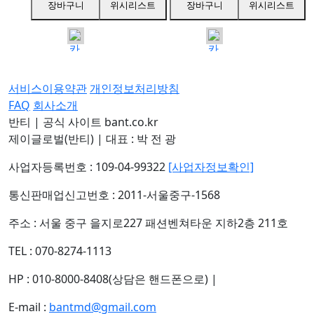
[할인]닉네임+등번호:5,000원
원, [할인]닉네임+등번호:5,000원
장바구니
위시리스트
장바구니
위시리스트
서비스이용약관
개인정보처리방침
FAQ
회사소개
반티 | 공식 사이트 bant.co.kr
제이글로벌(반티)
|
대표 : 박 전 광
사업자등록번호 : 109-04-99322
[사업자정보확인]
통신판매업신고번호 : 2011-서울중구-1568
주소 : 서울 중구 을지로227 패션벤쳐타운 지하2층 211호
TEL : 070-8274-1113
HP : 010-8000-8408(상담은 핸드폰으로)
|
E-mail :
bantmd@gmail.com